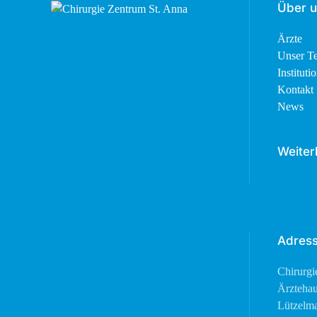
Über 
Ärzte
Unser T
Instituti
Kontakt
News
Weiter
Adres
Chirurgi
Ärztehau
Lützelma