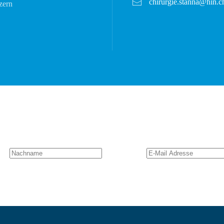
chirurgie.stanna@hin.c
zern